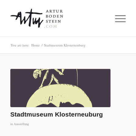
You are here:
Home
/
Stadtmuseum Klosterneuburg
Stadtmuseum Klosterneuburg
in
Ausstellung