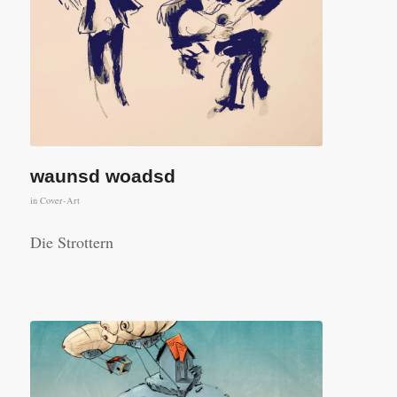
waunsd woadsd
in
Cover-Art
Die Strottern